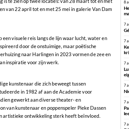
ng is te zien op twee locaties: van 28 maart tot en met
8 
He
 en van 22 april tot en met 25 mei in galerie Van Dam
ma
7 
Gé
een visuele reis langs de lijn waar lucht, water en
7 
eïnspireerd door de onstuimige, maar poëtische
Ke
kr
erhuizing naar Harlingen in 2023 vormen de zee en
n inspiratie voor zijn werk.
7 
Lu
ei
dige kunstenaar die zich beweegt tussen
7 
Ni
 studeerde in 1982 af aan de Academie voor
sdien gewerkt aan diverse theater- en
7 
zoon van kunstenaar en poppenspeler Pieke Dassen
Pa
le
n artistieke ontwikkeling sterk heeft beïnvloed.
7 