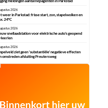
ijging meldingen aantal nepagenten in Parkstad
augustus 2026
t weer in Parkstad: frisse start, zon, stapelwolken en
x. 24°C
augustus 2026
euw snellaadstation voor elektrische auto's geopend
 Heerlen
augustus 2026
mpelveld ziet geen 'substantiële' negatieve effecten
n omstreden afsluiting Preutersweg