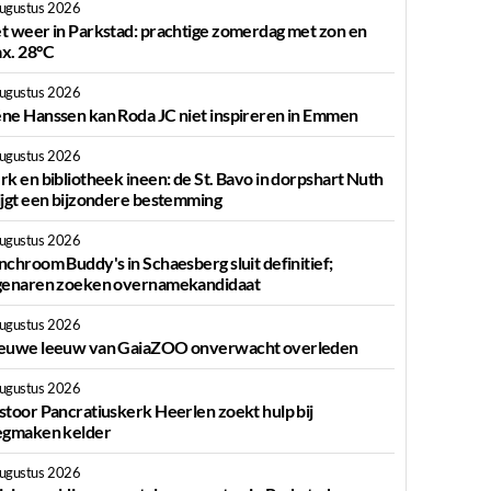
augustus 2026
t weer in Parkstad: prachtige zomerdag met zon en
x. 28°C
augustus 2026
ne Hanssen kan Roda JC niet inspireren in Emmen
augustus 2026
rk en bibliotheek ineen: de St. Bavo in dorpshart Nuth
ijgt een bijzondere bestemming
augustus 2026
nchroom Buddy's in Schaesberg sluit definitief;
genaren zoeken overnamekandidaat
augustus 2026
euwe leeuw van GaiaZOO onverwacht overleden
augustus 2026
stoor Pancratiuskerk Heerlen zoekt hulp bij
egmaken kelder
augustus 2026