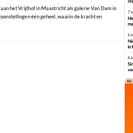
St
aan het Vrijthof in Maastricht als galerie Van Dam in
7 
onstellingen één geheel, waarin de kracht en
He
ma
6 
Ni
in
6 
Si
va
AD