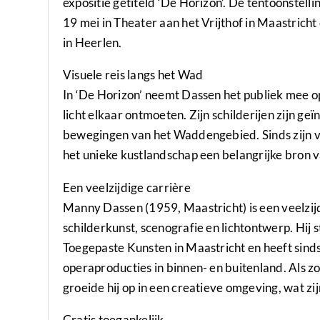
expositie getiteld ‘De Horizon’. De tentoonstelli
19 mei in Theater aan het Vrijthof in Maastricht
in Heerlen.
Visuele reis langs het Wad
In ‘De Horizon’ neemt Dassen het publiek mee op 
licht elkaar ontmoeten. Zijn schilderijen zijn g
bewegingen van het Waddengebied. Sinds zijn v
het unieke kustlandschap een belangrijke bron va
Een veelzijdige carrière
Manny Dassen (1959, Maastricht) is een veelzij
schilderkunst, scenografie en lichtontwerp. Hij
Toegepaste Kunsten in Maastricht en heeft sind
operaproducties in binnen- en buitenland. Als 
groeide hij op in een creatieve omgeving, wat zij
Gratis toegankelijk