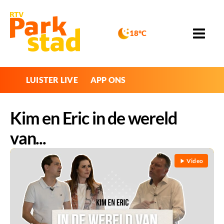
18°C
LUISTER LIVE
APP ONS
Kim en Eric in de wereld
van...
Video