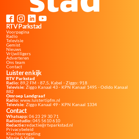
RTV Parkstad
Voorpagina
Radio
Televisie
Gemist
Nieuws
Vrijwilligers
Adverteren
Ons team
Contact
Luister en kijk
RTV Parkstad
Radio:
89,2 FM - 87,5, Kabel - Ziggo: 918
Televisie:
Ziggo Kanaal 43 - KPN Kanaal 1495 - Odido Kanaal
882
Omroep Landgraaf
Radio:
www.luistertipfm.nl
Televisie
: Ziggo Kanaal 49 - KPN Kanaal 1334
Contact
Whatsapp:
06 23 29 30 71
Radiostudio:
045 5610 610
Redactie:
redactie@rtvparkstad.nl
Privacybeleid
Klachtenregeling
Missie & Visie