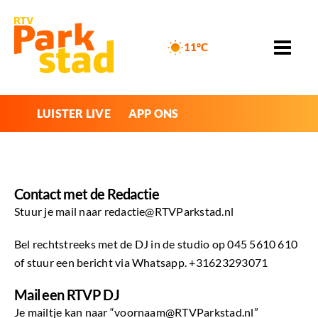
11°C
LUISTER LIVE
APP ONS
Contact met de Redactie
Stuur je mail naar redactie@RTVParkstad.nl
Bel rechtstreeks met de DJ in de studio op 045 5610 610
of stuur een bericht via Whatsapp. +31623293071
Mail een RTVP DJ
Je mailtje kan naar “voornaam@RTVParkstad.nl”