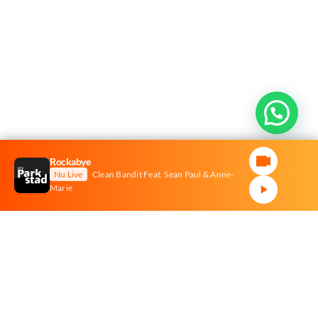
Rockabye
Nu Live
Clean Bandit Feat. Sean Paul & Anne-
Marie
Stuur ons een mail