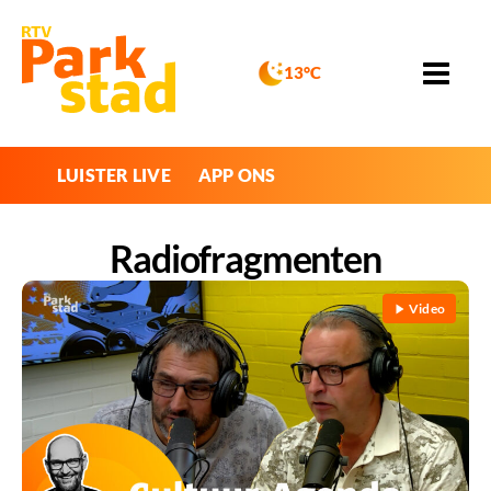
13°C
LUISTER LIVE
APP ONS
Radiofragmenten
Video