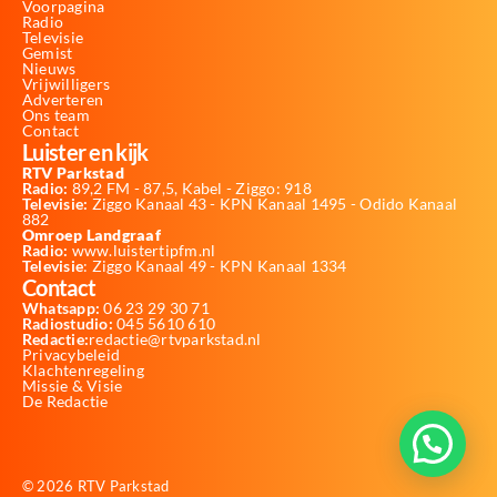
Voorpagina
Radio
Televisie
Gemist
Nieuws
Vrijwilligers
Adverteren
Ons team
Contact
Luister en kijk
RTV Parkstad
Radio:
89,2 FM - 87,5, Kabel - Ziggo: 918
Televisie:
Ziggo Kanaal 43 - KPN Kanaal 1495 - Odido Kanaal
882
Omroep Landgraaf
Radio:
www.luistertipfm.nl
Televisie
: Ziggo Kanaal 49 - KPN Kanaal 1334
Contact
Whatsapp:
06 23 29 30 71
Radiostudio:
045 5610 610
Redactie:
redactie@rtvparkstad.nl
Privacybeleid
Klachtenregeling
Missie & Visie
De Redactie
© 2026 RTV Parkstad