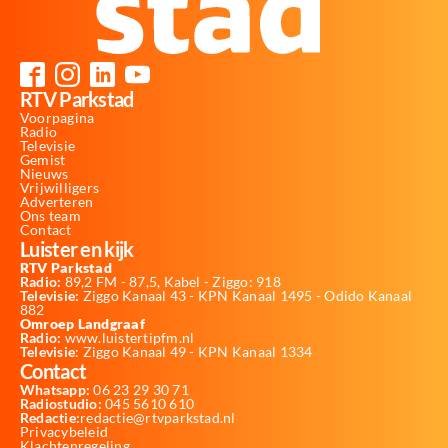
RTV Parkstad
Voorpagina
Radio
Televisie
Gemist
Nieuws
Vrijwilligers
Adverteren
Ons team
Contact
Luister en kijk
RTV Parkstad
Radio:
89,2 FM - 87,5, Kabel - Ziggo: 918
Televisie:
Ziggo Kanaal 43 - KPN Kanaal 1495 - Odido Kanaal
882
Omroep Landgraaf
Radio:
www.luistertipfm.nl
Televisie
: Ziggo Kanaal 49 - KPN Kanaal 1334
Contact
Whatsapp:
06 23 29 30 71
Radiostudio:
045 5610 610
Redactie:
redactie@rtvparkstad.nl
Privacybeleid
Klachtenregeling