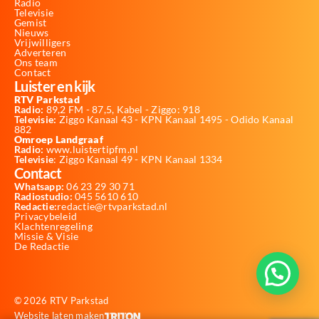
Radio
Televisie
Gemist
Nieuws
Vrijwilligers
Adverteren
Ons team
Contact
Luister en kijk
RTV Parkstad
Radio:
89,2 FM - 87,5, Kabel - Ziggo: 918
Televisie:
Ziggo Kanaal 43 - KPN Kanaal 1495 - Odido Kanaal
882
Omroep Landgraaf
Radio:
www.luistertipfm.nl
Televisie
: Ziggo Kanaal 49 - KPN Kanaal 1334
Contact
Whatsapp:
06 23 29 30 71
Radiostudio:
045 5610 610
Redactie:
redactie@rtvparkstad.nl
Privacybeleid
Klachtenregeling
Missie & Visie
De Redactie
© 2026 RTV Parkstad
Website laten maken