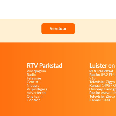
RTV Parkstad
Luister en 
Voorpagina
RTV Parkstad
Radio
Radio:
89,2 FM -
Televisie
918
Gemist
Televisie:
Ziggo 
Nieuws
Kanaal 1495 - 
Vrijwilligers
Omroep Landgr
Adverteren
Radio:
www.luis
Ons team
Televisie
: Ziggo
Contact
Kanaal 1334