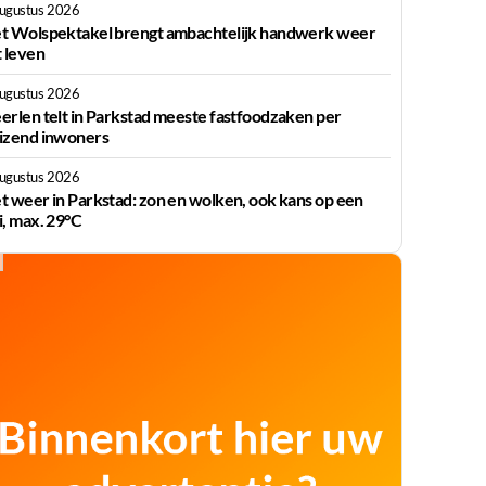
augustus 2026
t Wolspektakel brengt ambachtelijk handwerk weer
t leven
augustus 2026
erlen telt in Parkstad meeste fastfoodzaken per
izend inwoners
augustus 2026
t weer in Parkstad: zon en wolken, ook kans op een
i, max. 29°C