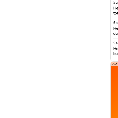
5 
He
to
5 
He
du
5 
He
bu
AD