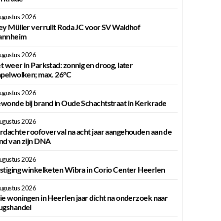
augustus 2026
ey Müller verruilt Roda JC voor SV Waldhof
nnheim
augustus 2026
t weer in Parkstad: zonnig en droog, later
apelwolken; max. 26°C
augustus 2026
wonde bij brand in Oude Schachtstraat in Kerkrade
augustus 2026
rdachte roofoverval na acht jaar aangehouden aan de
nd van zijn DNA
augustus 2026
stiging winkelketen Wibra in Corio Center Heerlen
augustus 2026
ie woningen in Heerlen jaar dicht na onderzoek naar
ugshandel