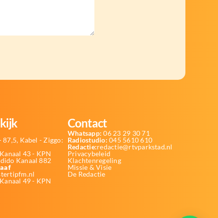
kijk
Contact
Whatsapp:
06 23 29 30 71
 87,5, Kabel - Ziggo:
Radiostudio:
045 5610 610
Redactie:
redactie@rtvparkstad.nl
Kanaal 43 - KPN
Privacybeleid
Odido Kanaal 882
Klachtenregeling
aaf
Missie & Visie
tertipfm.nl
De Redactie
 Kanaal 49 - KPN