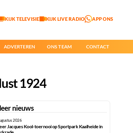
KIJK TELEVISIE
KIJK LIVE RADIO
APP ONS
ADVERTEREN
ONS TEAM
CONTACT
lust 1924
eer nieuws
augustus 2026
er Jacques Kool-toernooi op Sportpark Kaalheide in
rkrade