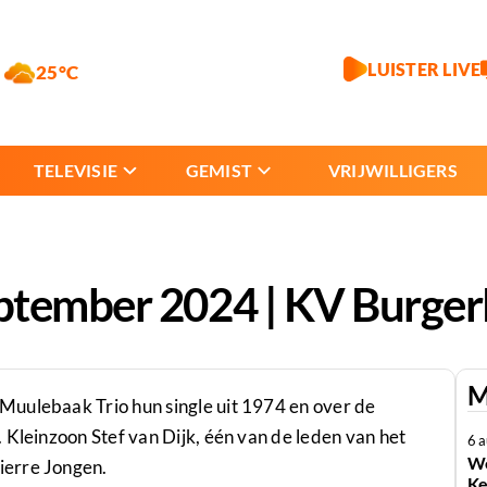
LUISTER LIVE
25°C
TELEVISIE
GEMIST
VRIJWILLIGERS
ptember 2024 | KV Burger
M
Muulebaak Trio hun single uit 1974 en over de
 Kleinzoon Stef van Dijk, één van de leden van het
6 
We
ierre Jongen.
Ke