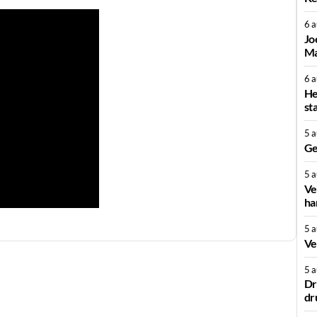
6 
Jo
Ma
6 
He
st
5 
Ge
5 
Ve
ha
5 
Ve
5 
Dr
dr