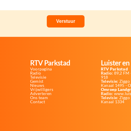
RTV Parkstad
Luister en 
Voorpagina
RTV Parkstad
Radio
Radio:
89,2 FM -
Televisie
918
Gemist
Televisie:
Ziggo 
Nieuws
Kanaal 1495 - 
Vrijwilligers
Omroep Landgr
Adverteren
Radio:
www.luis
Ons team
Televisie
: Ziggo
Contact
Kanaal 1334