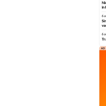
Ni
in
6 
Si
va
6 
Tr
AD