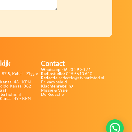
kijk
Contact
Whatsapp:
06 23 29 30 71
 87,5, Kabel - Ziggo:
Radiostudio:
045 5610 610
Redactie:
redactie@rtvparkstad.nl
Kanaal 43 - KPN
Privacybeleid
Odido Kanaal 882
Klachtenregeling
aaf
Missie & Visie
tertipfm.nl
De Redactie
 Kanaal 49 - KPN