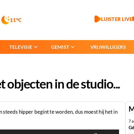
LUISTER LIVE
11°C
TELEVISIE
GEMIST
VRIJWILLIGERS
objecten in de studio...
M
steeds hipper begint te worden, dus moest hij het in
7 
Gé
Gebruik