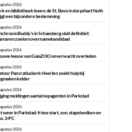
augustus 2026
g
rk en bibliotheek ineen: de St. Bavo in dorpshart Nuth
ijgt een bijzondere bestemming
augustus 2026
nchroom Buddy's in Schaesberg sluit definitief;
genaren zoeken overnamekandidaat
augustus 2026
euwe leeuw van GaiaZOO onverwacht overleden
augustus 2026
stoor Pancratiuskerk Heerlen zoekt hulp bij
egmaken kelder
augustus 2026
ijging meldingen aantal nepagenten in Parkstad
augustus 2026
t weer in Parkstad: frisse start, zon, stapelwolken en
x. 24°C
augustus 2026