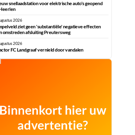
euw snellaadstation voor elektrische auto's geopend
 Heerlen
augustus 2026
mpelveld ziet geen 'substantiële' negatieve effecten
n omstreden afsluiting Preutersweg
augustus 2026
actor FC Landgraaf vernield door vandalen