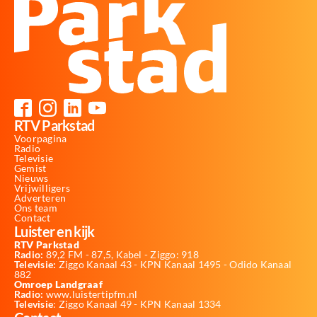
RTV Parkstad
Voorpagina
Radio
Televisie
Gemist
Nieuws
Vrijwilligers
Adverteren
Ons team
Contact
Luister en kijk
RTV Parkstad
Radio:
89,2 FM - 87,5, Kabel - Ziggo: 918
Televisie:
Ziggo Kanaal 43 - KPN Kanaal 1495 - Odido Kanaal
882
Omroep Landgraaf
Radio:
www.luistertipfm.nl
Televisie
: Ziggo Kanaal 49 - KPN Kanaal 1334