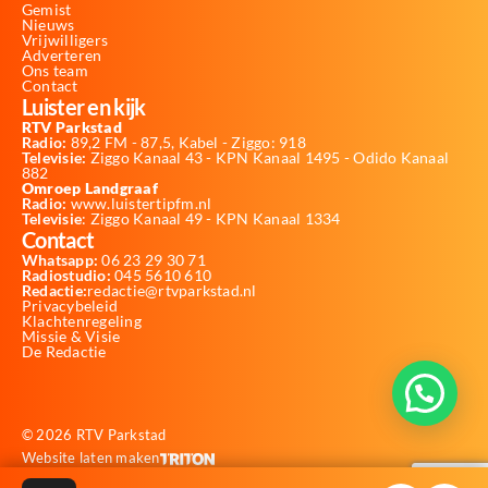
Gemist
Nieuws
Vrijwilligers
Adverteren
Ons team
Contact
Luister en kijk
RTV Parkstad
Radio:
89,2 FM - 87,5, Kabel - Ziggo: 918
Televisie:
Ziggo Kanaal 43 - KPN Kanaal 1495 - Odido Kanaal
882
Omroep Landgraaf
Radio:
www.luistertipfm.nl
Televisie
: Ziggo Kanaal 49 - KPN Kanaal 1334
Contact
Whatsapp:
06 23 29 30 71
Radiostudio:
045 5610 610
Redactie:
redactie@rtvparkstad.nl
Privacybeleid
Klachtenregeling
Missie & Visie
De Redactie
© 2026 RTV Parkstad
Website laten maken