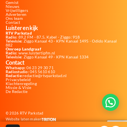
Gemist
Nieuws
Vrijwilligers
Adverteren
Ons team
Contact
Luister en kijk
RTV Parkstad
Radio:
89,2 FM - 87,5, Kabel - Ziggo: 918
Televisie:
Ziggo Kanaal 43 - KPN Kanaal 1495 - Odido Kanaal
882
Omroep Landgraaf
Radio:
www.luistertipfm.nl
Televisie
: Ziggo Kanaal 49 - KPN Kanaal 1334
Contact
Whatsapp:
06 23 29 30 71
Radiostudio:
045 5610 610
Redactie:
redactie@rtvparkstad.nl
Privacybeleid
Klachtenregeling
Missie & Visie
De Redactie
© 2026 RTV Parkstad
Website laten maken