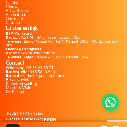
Gemist
Nieuws
Vrijwilligers
Adverteren
Ons team
Contact
Luister en kijk
RTV Parkstad
Radio:
89,2 FM - 87,5, Kabel - Ziggo: 918
Televisie:
Ziggo Kanaal 43 - KPN Kanaal 1495 - Odido Kanaal
882
Omroep Landgraaf
Radio:
www.luistertipfm.nl
Televisie
: Ziggo Kanaal 49 - KPN Kanaal 1334
Contact
Whatsapp:
06 23 29 30 71
Radiostudio:
045 5610 610
Redactie:
redactie@rtvparkstad.nl
Privacybeleid
Klachtenregeling
Missie & Visie
De Redactie
© 2026 RTV Parkstad
Website laten maken