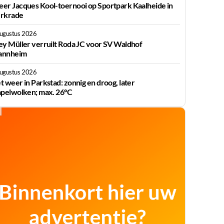
er Jacques Kool-toernooi op Sportpark Kaalheide in
rkrade
augustus 2026
ey Müller verruilt Roda JC voor SV Waldhof
nnheim
augustus 2026
t weer in Parkstad: zonnig en droog, later
apelwolken; max. 26°C