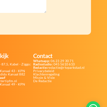
kijk
Contact
Whatsapp:
06 23 29 30 71
 87,5, Kabel - Ziggo:
Radiostudio:
045 5610 610
Redactie:
redactie@rtvparkstad.nl
Kanaal 43 - KPN
Privacybeleid
Odido Kanaal 882
Klachtenregeling
aaf
Missie & Visie
tertipfm.nl
De Redactie
 Kanaal 49 - KPN