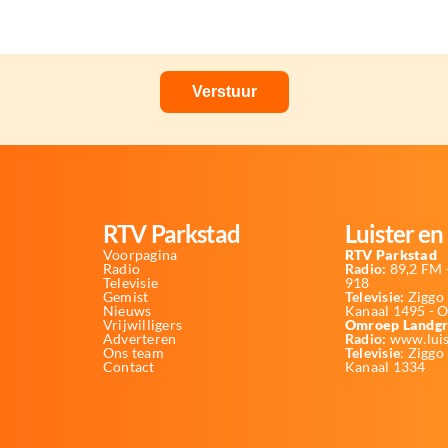
RTV Parkstad
Luister en 
Voorpagina
RTV Parkstad
Radio
Radio:
89,2 FM -
Televisie
918
Gemist
Televisie:
Ziggo 
Nieuws
Kanaal 1495 - 
Vrijwilligers
Omroep Landgr
Adverteren
Radio:
www.luis
Ons team
Televisie
: Ziggo
Contact
Kanaal 1334