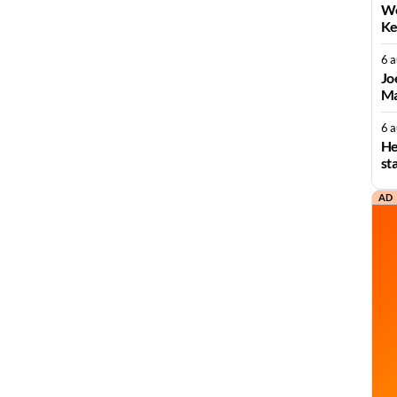
We
Ke
6 
Jo
Ma
6 
He
st
AD