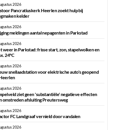
augustus 2026
g
stoor Pancratiuskerk Heerlen zoekt hulp bij
egmaken kelder
augustus 2026
ijging meldingen aantal nepagenten in Parkstad
augustus 2026
t weer in Parkstad: frisse start, zon, stapelwolken en
x. 24°C
augustus 2026
euw snellaadstation voor elektrische auto's geopend
 Heerlen
augustus 2026
mpelveld ziet geen 'substantiële' negatieve effecten
n omstreden afsluiting Preutersweg
augustus 2026
actor FC Landgraaf vernield door vandalen
augustus 2026