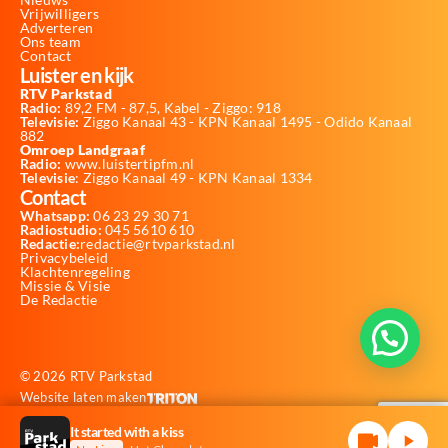
Vrijwilligers
Adverteren
Ons team
Contact
Luister en kijk
RTV Parkstad
Radio:
89,2 FM - 87,5, Kabel - Ziggo: 918
Televisie:
Ziggo Kanaal 43 - KPN Kanaal 1495 - Odido Kanaal
882
Omroep Landgraaf
Radio:
www.luistertipfm.nl
Televisie
: Ziggo Kanaal 49 - KPN Kanaal 1334
Contact
Whatsapp:
06 23 29 30 71
Radiostudio:
045 5610 610
Redactie:
redactie@rtvparkstad.nl
Privacybeleid
Klachtenregeling
Missie & Visie
De Redactie
© 2026 RTV Parkstad
Website laten maken
It started with a kiss