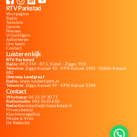
RTV Parkstad
Voorpagina
Radio
Televisie
Gemist
Nieuws
Vrijwilligers
Adverteren
Ons team
Contact
Luister en kijk
RTV Parkstad
Radio:
89,2 FM - 87,5, Kabel - Ziggo: 918
Televisie:
Ziggo Kanaal 43 - KPN Kanaal 1495 - Odido Kanaal
882
Omroep Landgraaf
Radio:
www.luistertipfm.nl
Televisie
: Ziggo Kanaal 49 - KPN Kanaal 1334
Contact
Whatsapp:
06 23 29 30 71
Radiostudio:
045 5610 610
Redactie:
redactie@rtvparkstad.nl
Privacybeleid
Klachtenregeling
Missie & Visie
De Redactie