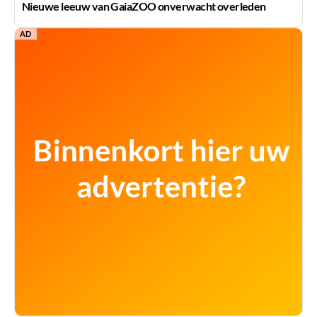
Nieuwe leeuw van GaiaZOO onverwacht overleden
AD