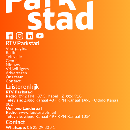
RTV Parkstad
Voorpagina
Radio
Televisie
Gemist
Nieuws
Vrijwilligers
Adverteren
Ons team
Contact
Luister en kijk
RTV Parkstad
Radio:
89,2 FM - 87,5, Kabel - Ziggo: 918
Televisie:
Ziggo Kanaal 43 - KPN Kanaal 1495 - Odido Kanaal
882
Omroep Landgraaf
Radio:
www.luistertipfm.nl
Televisie
: Ziggo Kanaal 49 - KPN Kanaal 1334
Contact
Whatsapp:
06 23 29 30 71