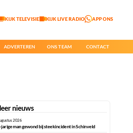
KIJK TELEVISIE
KIJK LIVE RADIO
APP ONS
ADVERTEREN
ONS TEAM
CONTACT
eer nieuws
augustus 2026
-jarige man gewond bij steekincident in Schinveld