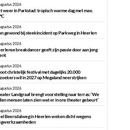
augustus 2026
g
t weer in Parkstad: tropisch warme dag met max.
°C
augustus 2026
n gewond bij steekincident op Parkweg in Heerlen
augustus 2026
erlense breakdancer geeft zijn passie door aan jong
lent
augustus 2026
oot christelijk festival met dagelijks 20.000
zoekers wil in 2027 op Megaland neerstrijken
augustus 2026
eater Landgraaf brengt voorstelling naar terras: ‘We
llen mensen laten zien wat er in ons theater gebeurt’
augustus 2026
el Beersdalweg in Heerlen weken dicht wegens
gwerkzaamheden