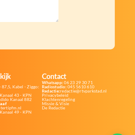
kijk
Contact
Whatsapp:
06 23 29 30 71
 87,5, Kabel - Ziggo:
Radiostudio:
045 5610 610
Redactie:
redactie@rtvparkstad.nl
Kanaal 43 - KPN
Privacybeleid
Odido Kanaal 882
Klachtenregeling
aaf
Missie & Visie
tertipfm.nl
De Redactie
 Kanaal 49 - KPN