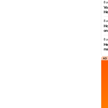
8 
Vo
He
8 
Ho
on
8 
He
ma
AD