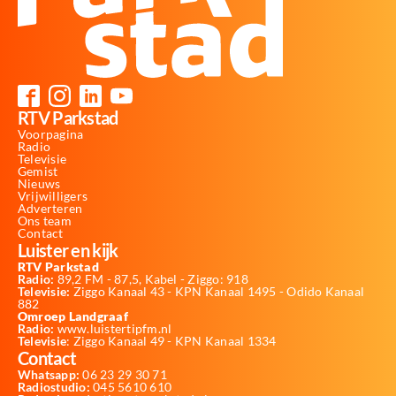
RTV Parkstad
Voorpagina
Radio
Televisie
Gemist
Nieuws
Vrijwilligers
Adverteren
Ons team
Contact
Luister en kijk
RTV Parkstad
Radio:
89,2 FM - 87,5, Kabel - Ziggo: 918
Televisie:
Ziggo Kanaal 43 - KPN Kanaal 1495 - Odido Kanaal
882
Omroep Landgraaf
Radio:
www.luistertipfm.nl
Televisie
: Ziggo Kanaal 49 - KPN Kanaal 1334
Contact
Whatsapp:
06 23 29 30 71
Radiostudio:
045 5610 610