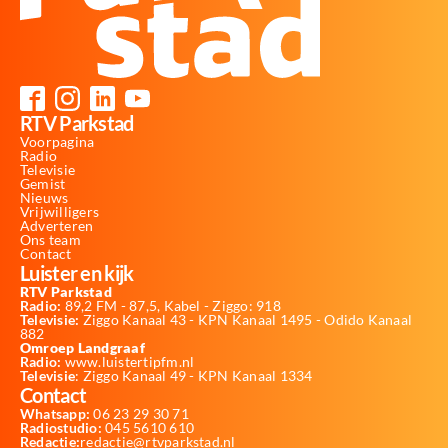
RTV Parkstad
Voorpagina
Radio
Televisie
Gemist
Nieuws
Vrijwilligers
Adverteren
Ons team
Contact
Luister en kijk
RTV Parkstad
Radio:
89,2 FM - 87,5, Kabel - Ziggo: 918
Televisie:
Ziggo Kanaal 43 - KPN Kanaal 1495 - Odido Kanaal
882
Omroep Landgraaf
Radio:
www.luistertipfm.nl
Televisie
: Ziggo Kanaal 49 - KPN Kanaal 1334
Contact
Whatsapp:
06 23 29 30 71
Radiostudio:
045 5610 610
Redactie:
redactie@rtvparkstad.nl