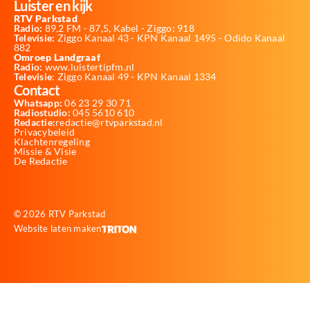
Luister en kijk
RTV Parkstad
Radio:
89,2 FM - 87,5, Kabel - Ziggo: 918
Televisie:
Ziggo Kanaal 43 - KPN Kanaal 1495 - Odido Kanaal
882
Omroep Landgraaf
Radio:
www.luistertipfm.nl
Televisie
: Ziggo Kanaal 49 - KPN Kanaal 1334
Contact
Whatsapp:
06 23 29 30 71
Radiostudio:
045 5610 610
Redactie:
redactie@rtvparkstad.nl
Privacybeleid
Klachtenregeling
Missie & Visie
De Redactie
© 2026 RTV Parkstad
Website laten maken