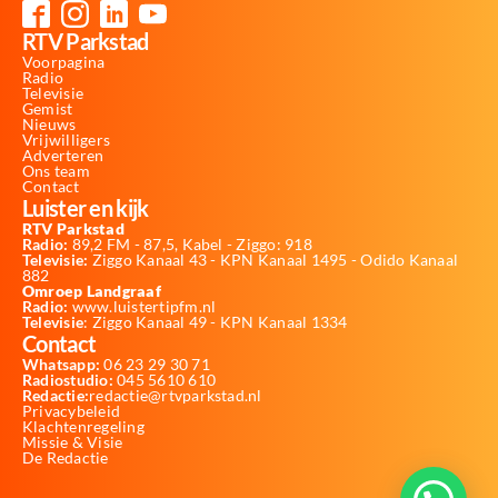
RTV Parkstad
Voorpagina
Radio
Televisie
Gemist
Nieuws
Vrijwilligers
Adverteren
Ons team
Contact
Luister en kijk
RTV Parkstad
Radio:
89,2 FM - 87,5, Kabel - Ziggo: 918
Televisie:
Ziggo Kanaal 43 - KPN Kanaal 1495 - Odido Kanaal
882
Omroep Landgraaf
Radio:
www.luistertipfm.nl
Televisie
: Ziggo Kanaal 49 - KPN Kanaal 1334
Contact
Whatsapp:
06 23 29 30 71
Radiostudio:
045 5610 610
Redactie:
redactie@rtvparkstad.nl
Privacybeleid
Klachtenregeling
Missie & Visie
De Redactie