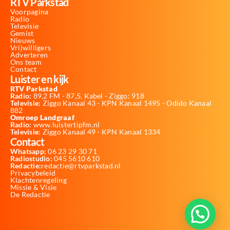
RTV Parkstad
Voorpagina
Radio
Televisie
Gemist
Nieuws
Vrijwilligers
Adverteren
Ons team
Contact
Luister en kijk
RTV Parkstad
Radio:
89,2 FM - 87,5, Kabel - Ziggo: 918
Televisie:
Ziggo Kanaal 43 - KPN Kanaal 1495 - Odido Kanaal
882
Omroep Landgraaf
Radio:
www.luistertipfm.nl
Televisie
: Ziggo Kanaal 49 - KPN Kanaal 1334
Contact
Whatsapp:
06 23 29 30 71
Radiostudio:
045 5610 610
Redactie:
redactie@rtvparkstad.nl
Privacybeleid
Klachtenregeling
Missie & Visie
De Redactie