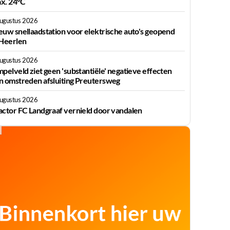
x. 24°C
augustus 2026
euw snellaadstation voor elektrische auto's geopend
 Heerlen
augustus 2026
mpelveld ziet geen 'substantiële' negatieve effecten
n omstreden afsluiting Preutersweg
augustus 2026
actor FC Landgraaf vernield door vandalen