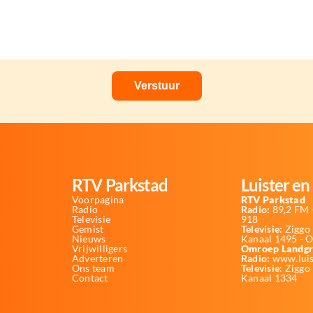
RTV Parkstad
Luister en 
Voorpagina
RTV Parkstad
Radio
Radio:
89,2 FM -
Televisie
918
Gemist
Televisie:
Ziggo 
Nieuws
Kanaal 1495 - 
Vrijwilligers
Omroep Landgr
Adverteren
Radio:
www.luis
Ons team
Televisie
: Ziggo
Contact
Kanaal 1334