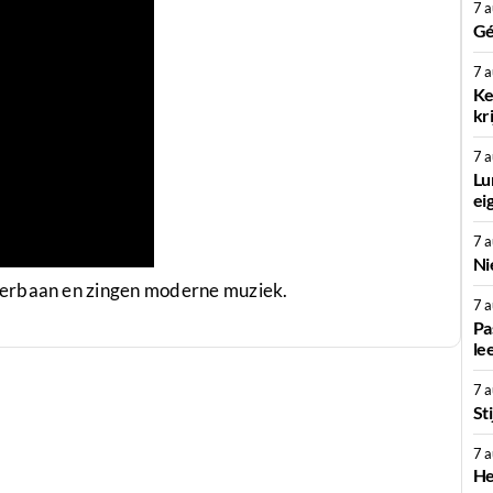
7 
Gé
7 
Ke
kr
7 
Lu
ei
7 
Ni
lerbaan en zingen moderne muziek.
7 
Pa
le
7 
St
7 
He