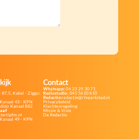
kijk
Contact
Whatsapp:
06 23 29 30 71
 87,5, Kabel - Ziggo:
Radiostudio:
045 5610 610
Redactie:
redactie@rtvparkstad.nl
Kanaal 43 - KPN
Privacybeleid
Odido Kanaal 882
Klachtenregeling
aaf
Missie & Visie
tertipfm.nl
De Redactie
 Kanaal 49 - KPN