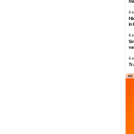
ma
6 
Ni
in
6 
Si
va
6 
Tr
AD