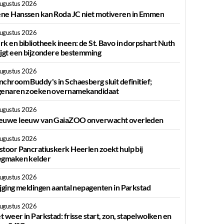
augustus 2026
ne Hanssen kan Roda JC niet motiveren in Emmen
augustus 2026
rk en bibliotheek ineen: de St. Bavo in dorpshart Nuth
ijgt een bijzondere bestemming
augustus 2026
nchroom Buddy's in Schaesberg sluit definitief;
genaren zoeken overnamekandidaat
augustus 2026
euwe leeuw van GaiaZOO onverwacht overleden
augustus 2026
stoor Pancratiuskerk Heerlen zoekt hulp bij
egmaken kelder
augustus 2026
ijging meldingen aantal nepagenten in Parkstad
augustus 2026
t weer in Parkstad: frisse start, zon, stapelwolken en