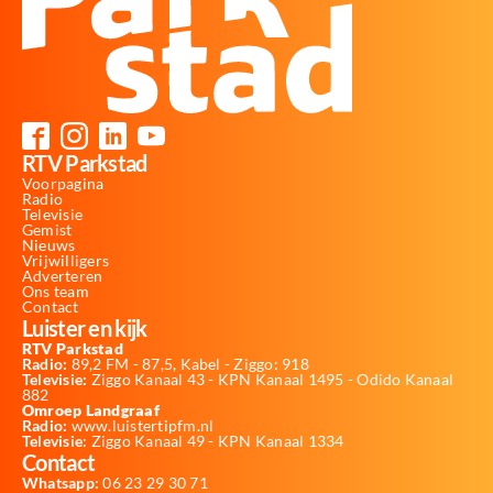
RTV Parkstad
Voorpagina
Radio
Televisie
Gemist
Nieuws
Vrijwilligers
Adverteren
Ons team
Contact
Luister en kijk
RTV Parkstad
Radio:
89,2 FM - 87,5, Kabel - Ziggo: 918
Televisie:
Ziggo Kanaal 43 - KPN Kanaal 1495 - Odido Kanaal
882
Omroep Landgraaf
Radio:
www.luistertipfm.nl
Televisie
: Ziggo Kanaal 49 - KPN Kanaal 1334
Contact
Whatsapp:
06 23 29 30 71