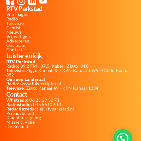
RTV Parkstad
Voorpagina
Radio
Televisie
Gemist
Nieuws
Vrijwilligers
Adverteren
Ons team
Contact
Luister en kijk
RTV Parkstad
Radio:
89,2 FM - 87,5, Kabel - Ziggo: 918
Televisie:
Ziggo Kanaal 43 - KPN Kanaal 1495 - Odido Kanaal
882
Omroep Landgraaf
Radio:
www.luistertipfm.nl
Televisie
: Ziggo Kanaal 49 - KPN Kanaal 1334
Contact
Whatsapp:
06 23 29 30 71
Radiostudio:
045 5610 610
Redactie:
redactie@rtvparkstad.nl
Privacybeleid
Klachtenregeling
Missie & Visie
De Redactie