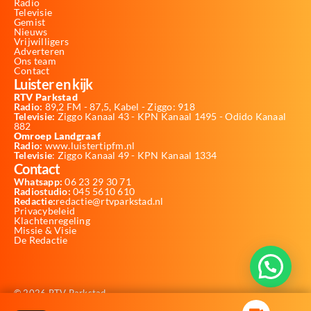
Radio
Televisie
Gemist
Nieuws
Vrijwilligers
Adverteren
Ons team
Contact
Luister en kijk
RTV Parkstad
Radio:
89,2 FM - 87,5, Kabel - Ziggo: 918
Televisie:
Ziggo Kanaal 43 - KPN Kanaal 1495 - Odido Kanaal
882
Omroep Landgraaf
Radio:
www.luistertipfm.nl
Televisie
: Ziggo Kanaal 49 - KPN Kanaal 1334
Contact
Whatsapp:
06 23 29 30 71
Radiostudio:
045 5610 610
Redactie:
redactie@rtvparkstad.nl
Privacybeleid
Klachtenregeling
Missie & Visie
De Redactie
© 2026 RTV Parkstad
Website laten maken