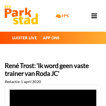
19°C
LUISTER LIVE
APP ONS
René Trost: 'Ik word geen vaste
trainer van Roda JC'
Redactie
-
1 april 2020