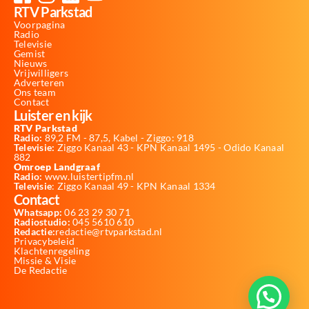
RTV Parkstad
Voorpagina
Radio
Televisie
Gemist
Nieuws
Vrijwilligers
Adverteren
Ons team
Contact
Luister en kijk
RTV Parkstad
Radio:
89,2 FM - 87,5, Kabel - Ziggo: 918
Televisie:
Ziggo Kanaal 43 - KPN Kanaal 1495 - Odido Kanaal
882
Omroep Landgraaf
Radio:
www.luistertipfm.nl
Televisie
: Ziggo Kanaal 49 - KPN Kanaal 1334
Contact
Whatsapp:
06 23 29 30 71
Radiostudio:
045 5610 610
Redactie:
redactie@rtvparkstad.nl
Privacybeleid
Klachtenregeling
Missie & Visie
De Redactie