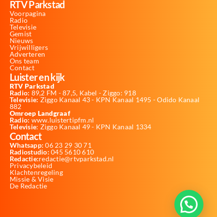
RTV Parkstad
Voorpagina
Radio
Televisie
Gemist
Nieuws
Vrijwilligers
Adverteren
Ons team
Contact
Luister en kijk
RTV Parkstad
Radio:
89,2 FM - 87,5, Kabel - Ziggo: 918
Televisie:
Ziggo Kanaal 43 - KPN Kanaal 1495 - Odido Kanaal
882
Omroep Landgraaf
Radio:
www.luistertipfm.nl
Televisie
: Ziggo Kanaal 49 - KPN Kanaal 1334
Contact
Whatsapp:
06 23 29 30 71
Radiostudio:
045 5610 610
Redactie:
redactie@rtvparkstad.nl
Privacybeleid
Klachtenregeling
Missie & Visie
De Redactie