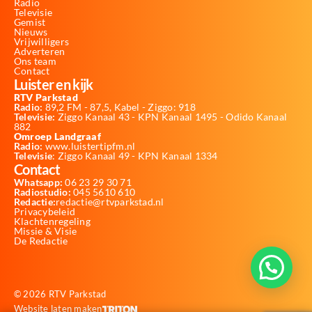
Radio
Televisie
Gemist
Nieuws
Vrijwilligers
Adverteren
Ons team
Contact
Luister en kijk
RTV Parkstad
Radio:
89,2 FM - 87,5, Kabel - Ziggo: 918
Televisie:
Ziggo Kanaal 43 - KPN Kanaal 1495 - Odido Kanaal
882
Omroep Landgraaf
Radio:
www.luistertipfm.nl
Televisie
: Ziggo Kanaal 49 - KPN Kanaal 1334
Contact
Whatsapp:
06 23 29 30 71
Radiostudio:
045 5610 610
Redactie:
redactie@rtvparkstad.nl
Privacybeleid
Klachtenregeling
Missie & Visie
De Redactie
© 2026 RTV Parkstad
Website laten maken