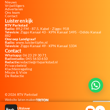
Nieuws
Vrijwilligers
Adverteren
Ons team
Contact
Luister en kijk
RTV Parkstad
Radio:
89,2 FM - 87,5, Kabel - Ziggo: 918
Televisie:
Ziggo Kanaal 43 - KPN Kanaal 1495 - Odido Kanaal
882
Omroep Landgraaf
Radio:
www.luistertipfm.nl
Televisie
: Ziggo Kanaal 49 - KPN Kanaal 1334
Contact
Whatsapp:
06 23 29 30 71
Radiostudio:
045 5610 610
Redactie:
redactie@rtvparkstad.nl
Privacybeleid
Klachtenregeling
Missie & Visie
De Redactie
© 2026 RTV Parkstad
Website laten maken
Uitslover