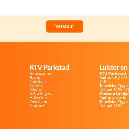
RTV Parkstad
Luister en 
Voorpagina
RTV Parkstad
Radio
Radio:
89,2 FM -
Televisie
918
Gemist
Televisie:
Ziggo 
Nieuws
Kanaal 1495 - 
Vrijwilligers
Omroep Landgr
Adverteren
Radio:
www.luis
Ons team
Televisie
: Ziggo
Contact
Kanaal 1334