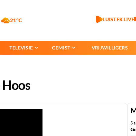
LUISTER LIVE
21°C
TELEVISIE
GEMIST
VRIJWILLIGERS
e Hoos
M
5 
Ge