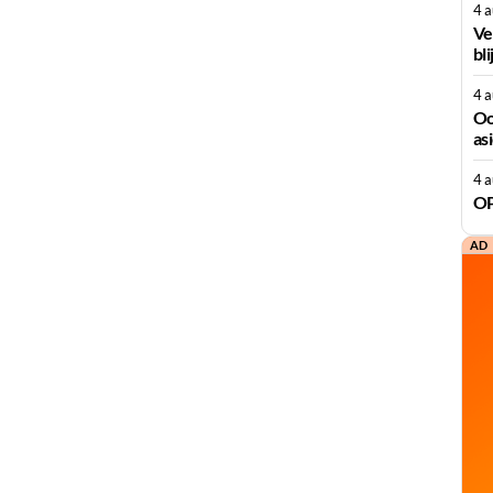
4 
Ve
bli
4 
Oo
as
4 
OP
AD