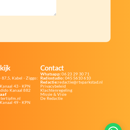
kijk
Contact
Whatsapp:
06 23 29 30 71
 87,5, Kabel - Ziggo:
Radiostudio:
045 5610 610
Redactie:
redactie@rtvparkstad.nl
Kanaal 43 - KPN
Privacybeleid
Odido Kanaal 882
Klachtenregeling
aaf
Missie & Visie
tertipfm.nl
De Redactie
 Kanaal 49 - KPN