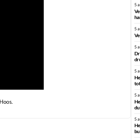
5 
Ve
ha
5 
Ve
5 
Dr
dr
5 
He
to
5 
He
 Hoos.
du
5 
He
bu