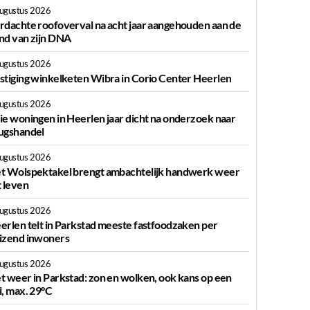
augustus 2026
rdachte roofoverval na acht jaar aangehouden aan de
nd van zijn DNA
augustus 2026
stiging winkelketen Wibra in Corio Center Heerlen
augustus 2026
ie woningen in Heerlen jaar dicht na onderzoek naar
ugshandel
augustus 2026
t Wolspektakel brengt ambachtelijk handwerk weer
t leven
augustus 2026
erlen telt in Parkstad meeste fastfoodzaken per
izend inwoners
augustus 2026
t weer in Parkstad: zon en wolken, ook kans op een
i, max. 29°C