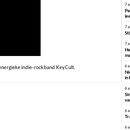
7 
Pa
le
7 
St
7 
He
ma
6 
energieke indie-rockband KeyCult.
Ni
in
6 
Si
va
6 
Tr
6 