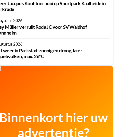
er Jacques Kool-toernooi op Sportpark Kaalheide in
rkrade
augustus 2026
ey Müller verruilt Roda JC voor SV Waldhof
nnheim
augustus 2026
t weer in Parkstad: zonnig en droog, later
apelwolken; max. 26°C