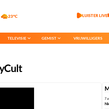
LUISTER LIVE
23°C
TELEVISIE
GEMIST
VRIJWILLIGERS
eyCult
M
7 
Ni