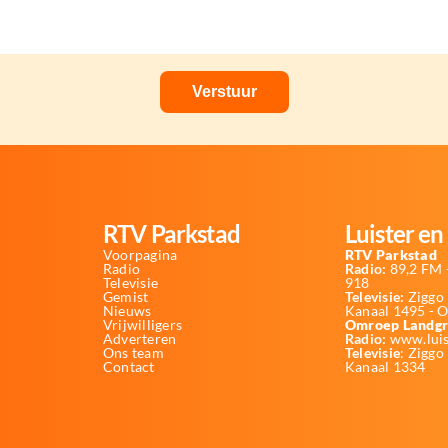
RTV Parkstad
Luister en 
Voorpagina
RTV Parkstad
Radio
Radio:
89,2 FM -
Televisie
918
Gemist
Televisie:
Ziggo 
Nieuws
Kanaal 1495 - 
Vrijwilligers
Omroep Landgr
Adverteren
Radio:
www.luis
Ons team
Televisie
: Ziggo
Contact
Kanaal 1334