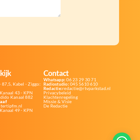
kijk
Contact
Whatsapp:
06 23 29 30 71
 87,5, Kabel - Ziggo:
Radiostudio:
045 5610 610
Redactie:
redactie@rtvparkstad.nl
Kanaal 43 - KPN
Privacybeleid
Odido Kanaal 882
Klachtenregeling
aaf
Missie & Visie
tertipfm.nl
De Redactie
 Kanaal 49 - KPN