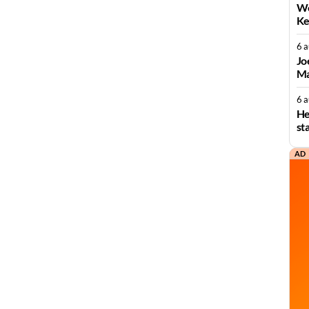
We
Ke
6 
Jo
Ma
6 
He
st
AD