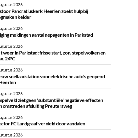
augustus 2026
stoor Pancratiuskerk Heerlen zoekt hulp bij
egmaken kelder
augustus 2026
ijging meldingen aantal nepagenten in Parkstad
augustus 2026
t weer in Parkstad: frisse start, zon, stapelwolken en
x. 24°C
augustus 2026
euw snellaadstation voor elektrische auto's geopend
 Heerlen
augustus 2026
mpelveld ziet geen 'substantiële' negatieve effecten
n omstreden afsluiting Preutersweg
augustus 2026
actor FC Landgraaf vernield door vandalen
augustus 2026