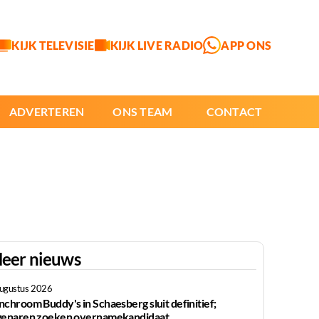
KIJK TELEVISIE
KIJK LIVE RADIO
APP ONS
ADVERTEREN
ONS TEAM
CONTACT
eer nieuws
augustus 2026
nchroom Buddy's in Schaesberg sluit definitief;
genaren zoeken overnamekandidaat