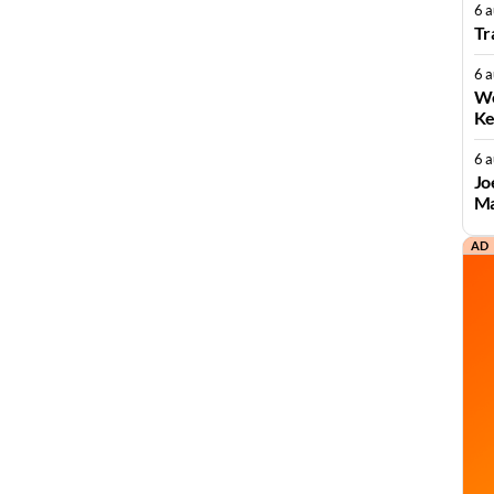
6 
Tr
6 
We
Ke
6 
Jo
Ma
AD