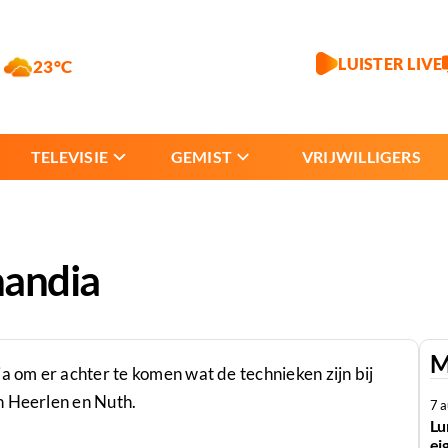
LUISTER LIVE
23°C
TELEVISIE
GEMIST
VRIJWILLIGERS
nandia
M
a om er achter te komen wat de technieken zijn bij
n Heerlen en Nuth.
7 
Lu
ei