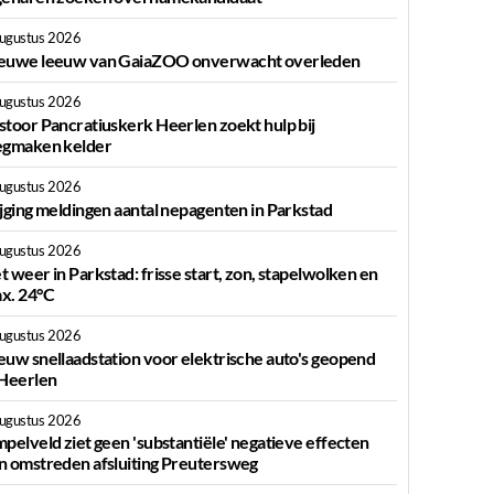
augustus 2026
euwe leeuw van GaiaZOO onverwacht overleden
augustus 2026
stoor Pancratiuskerk Heerlen zoekt hulp bij
egmaken kelder
augustus 2026
ijging meldingen aantal nepagenten in Parkstad
augustus 2026
t weer in Parkstad: frisse start, zon, stapelwolken en
x. 24°C
augustus 2026
euw snellaadstation voor elektrische auto's geopend
 Heerlen
augustus 2026
mpelveld ziet geen 'substantiële' negatieve effecten
n omstreden afsluiting Preutersweg