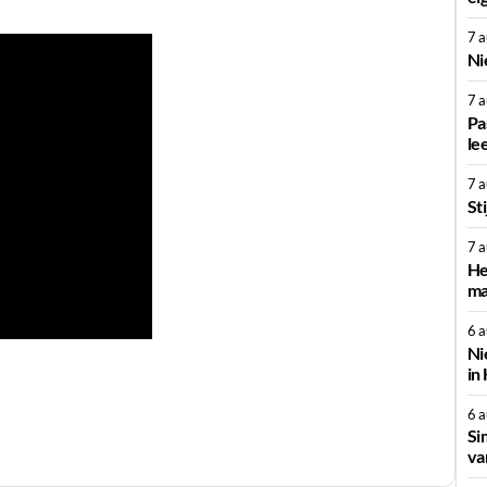
7 
Ni
7 
Pa
le
7 
St
7 
He
ma
6 
Ni
in
6 
Si
va