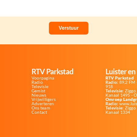
RTV Parkstad
Luister en 
Voorpagina
RTV Parkstad
Radio
Radio:
89,2 FM -
Televisie
918
Gemist
Televisie:
Ziggo 
Nieuws
Kanaal 1495 - 
Vrijwilligers
Omroep Landgr
Adverteren
Radio:
www.luis
Ons team
Televisie
: Ziggo
Contact
Kanaal 1334