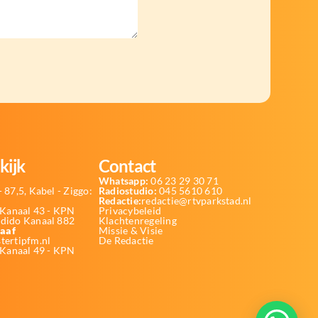
kijk
Contact
Whatsapp:
06 23 29 30 71
 87,5, Kabel - Ziggo:
Radiostudio:
045 5610 610
Redactie:
redactie@rtvparkstad.nl
Kanaal 43 - KPN
Privacybeleid
Odido Kanaal 882
Klachtenregeling
aaf
Missie & Visie
tertipfm.nl
De Redactie
 Kanaal 49 - KPN