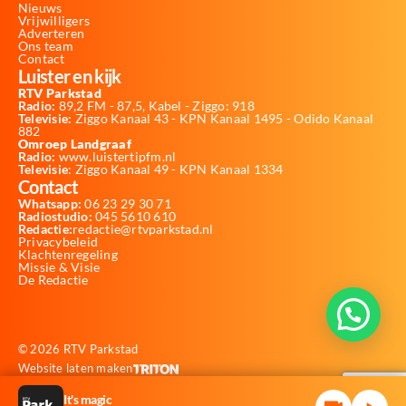
Nieuws
Vrijwilligers
Adverteren
Ons team
Contact
Luister en kijk
RTV Parkstad
Radio:
89,2 FM - 87,5, Kabel - Ziggo: 918
Televisie:
Ziggo Kanaal 43 - KPN Kanaal 1495 - Odido Kanaal
882
Omroep Landgraaf
Radio:
www.luistertipfm.nl
Televisie
: Ziggo Kanaal 49 - KPN Kanaal 1334
Contact
Whatsapp:
06 23 29 30 71
Radiostudio:
045 5610 610
Redactie:
redactie@rtvparkstad.nl
Privacybeleid
Klachtenregeling
Missie & Visie
De Redactie
© 2026 RTV Parkstad
Website laten maken
It's magic