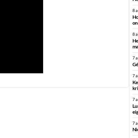
8 
Ho
on
8 
He
ma
7 
Gé
7 
Ke
kr
7 
Lu
ei
7 
Ni