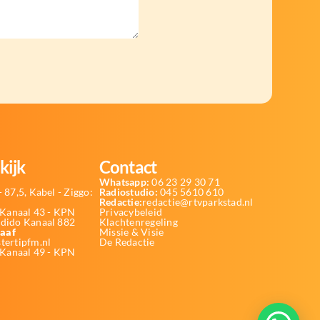
kijk
Contact
Whatsapp:
06 23 29 30 71
 87,5, Kabel - Ziggo:
Radiostudio:
045 5610 610
Redactie:
redactie@rtvparkstad.nl
Kanaal 43 - KPN
Privacybeleid
Odido Kanaal 882
Klachtenregeling
aaf
Missie & Visie
tertipfm.nl
De Redactie
 Kanaal 49 - KPN