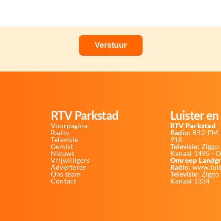
RTV Parkstad
Luister en 
Voorpagina
RTV Parkstad
Radio
Radio:
89,2 FM -
Televisie
918
Gemist
Televisie:
Ziggo 
Nieuws
Kanaal 1495 - 
Vrijwilligers
Omroep Landgr
Adverteren
Radio:
www.luis
Ons team
Televisie
: Ziggo
Contact
Kanaal 1334