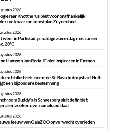
augustus 2026
ogleraar Knottnerus pleit voor onafhankelijk
derzoek naar toekomstplan Zuyderland
augustus 2026
t weer in Parkstad: prachtige zomerdag met zon en
x. 28°C
augustus 2026
ne Hanssen kan Roda JC niet inspireren in Emmen
augustus 2026
rk en bibliotheek ineen: de St. Bavo in dorpshart Nuth
ijgt een bijzondere bestemming
augustus 2026
nchroom Buddy's in Schaesberg sluit definitief;
genaren zoeken overnamekandidaat
augustus 2026
euwe leeuw van GaiaZOO onverwacht overleden