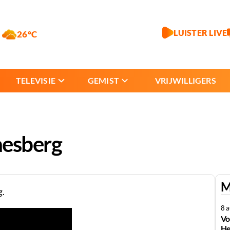
LUISTER LIVE
26°C
TELEVISIE
GEMIST
VRIJWILLIGERS
aesberg
M
g.
8 
Vo
He