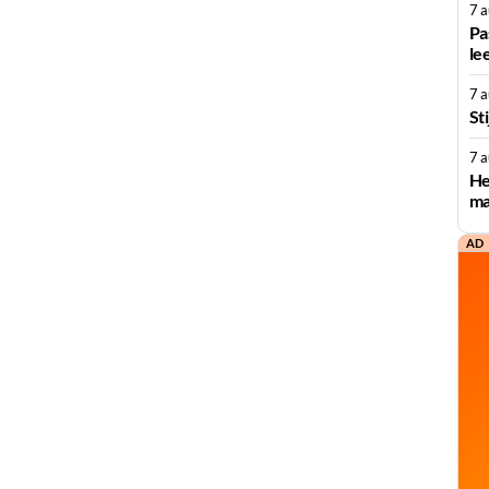
7 
Pa
le
7 
St
7 
He
ma
AD