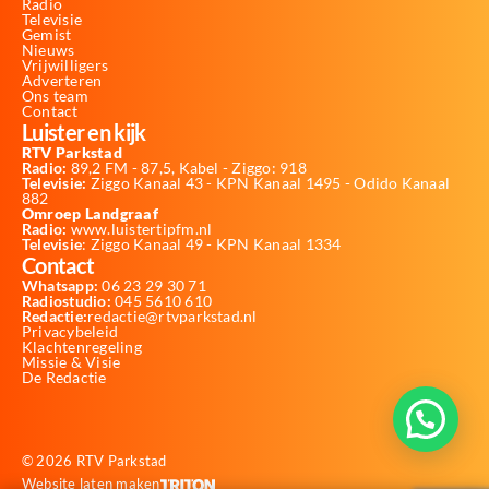
Radio
Televisie
Gemist
Nieuws
Vrijwilligers
Adverteren
Ons team
Contact
Luister en kijk
RTV Parkstad
Radio:
89,2 FM - 87,5, Kabel - Ziggo: 918
Televisie:
Ziggo Kanaal 43 - KPN Kanaal 1495 - Odido Kanaal
882
Omroep Landgraaf
Radio:
www.luistertipfm.nl
Televisie
: Ziggo Kanaal 49 - KPN Kanaal 1334
Contact
Whatsapp:
06 23 29 30 71
Radiostudio:
045 5610 610
Redactie:
redactie@rtvparkstad.nl
Privacybeleid
Klachtenregeling
Missie & Visie
De Redactie
© 2026 RTV Parkstad
Website laten maken