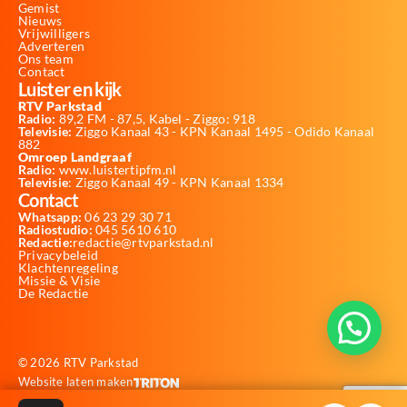
Gemist
Nieuws
Vrijwilligers
Adverteren
Ons team
Contact
Luister en kijk
RTV Parkstad
Radio:
89,2 FM - 87,5, Kabel - Ziggo: 918
Televisie:
Ziggo Kanaal 43 - KPN Kanaal 1495 - Odido Kanaal
882
Omroep Landgraaf
Radio:
www.luistertipfm.nl
Televisie
: Ziggo Kanaal 49 - KPN Kanaal 1334
Contact
Whatsapp:
06 23 29 30 71
Radiostudio:
045 5610 610
Redactie:
redactie@rtvparkstad.nl
Privacybeleid
Klachtenregeling
Missie & Visie
De Redactie
© 2026 RTV Parkstad
Website laten maken