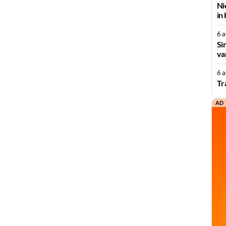
Ni
in
6 
Si
va
6 
Tr
AD