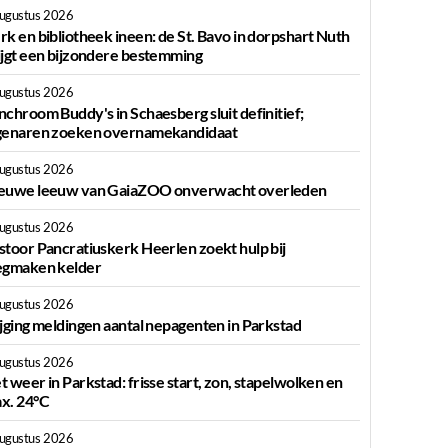
augustus 2026
rk en bibliotheek ineen: de St. Bavo in dorpshart Nuth
ijgt een bijzondere bestemming
augustus 2026
nchroom Buddy's in Schaesberg sluit definitief;
genaren zoeken overnamekandidaat
augustus 2026
euwe leeuw van GaiaZOO onverwacht overleden
augustus 2026
stoor Pancratiuskerk Heerlen zoekt hulp bij
egmaken kelder
augustus 2026
ijging meldingen aantal nepagenten in Parkstad
augustus 2026
t weer in Parkstad: frisse start, zon, stapelwolken en
x. 24°C
augustus 2026