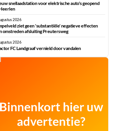
euw snellaadstation voor elektrische auto's geopend
 Heerlen
augustus 2026
mpelveld ziet geen 'substantiële' negatieve effecten
n omstreden afsluiting Preutersweg
augustus 2026
actor FC Landgraaf vernield door vandalen