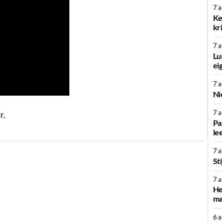
7 
Ke
kr
7 
Lu
ei
7 
Ni
7 
r.
Pa
le
7 
St
7 
He
ma
6 