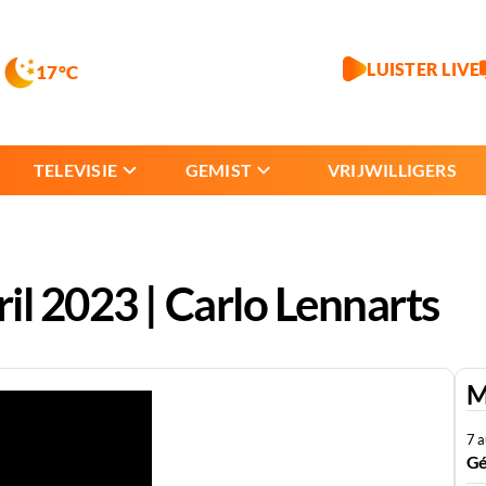
LUISTER LIVE
17°C
TELEVISIE
GEMIST
VRIJWILLIGERS
il 2023 | Carlo Lennarts
M
7 
Gé