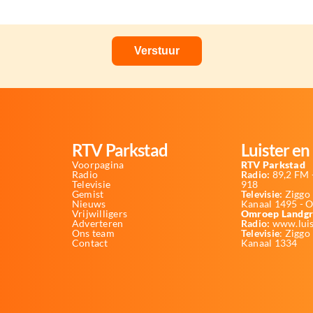
RTV Parkstad
Luister en 
Voorpagina
RTV Parkstad
Radio
Radio:
89,2 FM -
Televisie
918
Gemist
Televisie:
Ziggo 
Nieuws
Kanaal 1495 - 
Vrijwilligers
Omroep Landgr
Adverteren
Radio:
www.luis
Ons team
Televisie
: Ziggo
Contact
Kanaal 1334