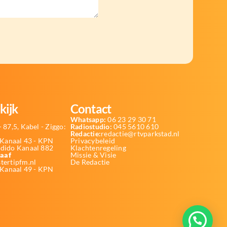
kijk
Contact
Whatsapp:
06 23 29 30 71
 87,5, Kabel - Ziggo:
Radiostudio:
045 5610 610
Redactie:
redactie@rtvparkstad.nl
Kanaal 43 - KPN
Privacybeleid
Odido Kanaal 882
Klachtenregeling
aaf
Missie & Visie
tertipfm.nl
De Redactie
 Kanaal 49 - KPN