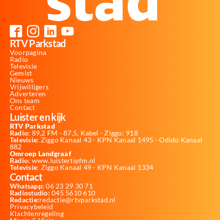
RTV Parkstad
Voorpagina
Radio
Televisie
Gemist
Nieuws
Vrijwilligers
Adverteren
Ons team
Contact
Luister en kijk
RTV Parkstad
Radio:
89,2 FM - 87,5, Kabel - Ziggo: 918
Televisie:
Ziggo Kanaal 43 - KPN Kanaal 1495 - Odido Kanaal
882
Omroep Landgraaf
Radio:
www.luistertipfm.nl
Televisie
: Ziggo Kanaal 49 - KPN Kanaal 1334
Contact
Whatsapp:
06 23 29 30 71
Radiostudio:
045 5610 610
Redactie:
redactie@rtvparkstad.nl
Privacybeleid
Klachtenregeling