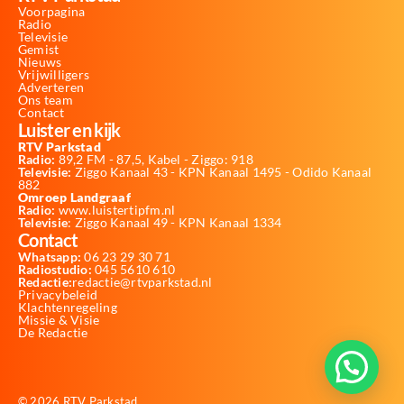
Voorpagina
Radio
Televisie
Gemist
Nieuws
Vrijwilligers
Adverteren
Ons team
Contact
Luister en kijk
RTV Parkstad
Radio:
89,2 FM - 87,5, Kabel - Ziggo: 918
Televisie:
Ziggo Kanaal 43 - KPN Kanaal 1495 - Odido Kanaal
882
Omroep Landgraaf
Radio:
www.luistertipfm.nl
Televisie
: Ziggo Kanaal 49 - KPN Kanaal 1334
Contact
Whatsapp:
06 23 29 30 71
Radiostudio:
045 5610 610
Redactie:
redactie@rtvparkstad.nl
Privacybeleid
Klachtenregeling
Missie & Visie
De Redactie
© 2026 RTV Parkstad