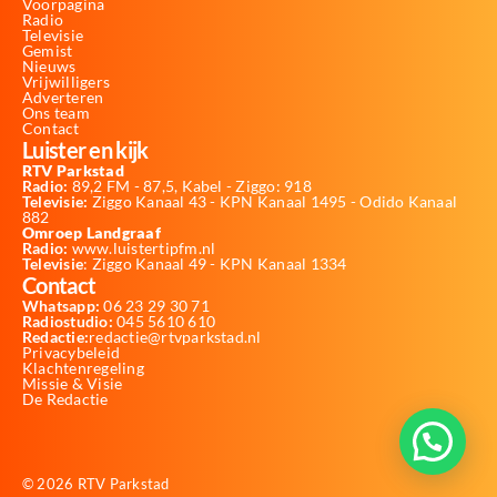
Voorpagina
Radio
Televisie
Gemist
Nieuws
Vrijwilligers
Adverteren
Ons team
Contact
Luister en kijk
RTV Parkstad
Radio:
89,2 FM - 87,5, Kabel - Ziggo: 918
Televisie:
Ziggo Kanaal 43 - KPN Kanaal 1495 - Odido Kanaal
882
Omroep Landgraaf
Radio:
www.luistertipfm.nl
Televisie
: Ziggo Kanaal 49 - KPN Kanaal 1334
Contact
Whatsapp:
06 23 29 30 71
Radiostudio:
045 5610 610
Redactie:
redactie@rtvparkstad.nl
Privacybeleid
Klachtenregeling
Missie & Visie
De Redactie
© 2026 RTV Parkstad