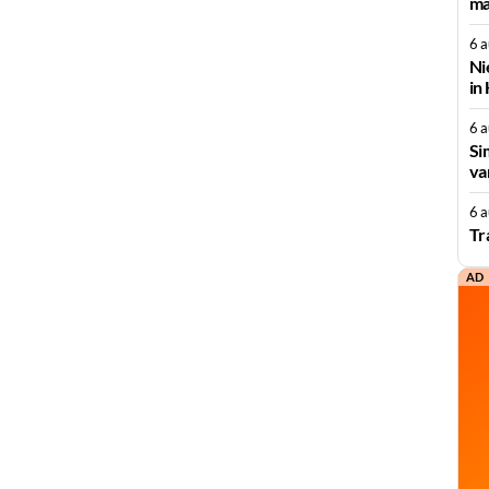
ma
6 
Ni
in
6 
Si
va
6 
Tr
AD