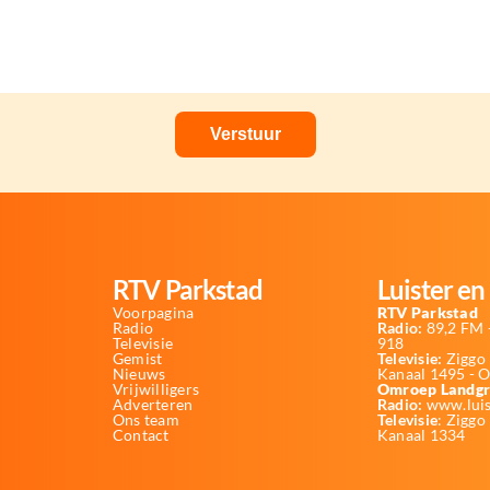
RTV Parkstad
Luister en 
Voorpagina
RTV Parkstad
Radio
Radio:
89,2 FM -
Televisie
918
Gemist
Televisie:
Ziggo 
Nieuws
Kanaal 1495 - 
Vrijwilligers
Omroep Landgr
Adverteren
Radio:
www.luis
Ons team
Televisie
: Ziggo
Contact
Kanaal 1334