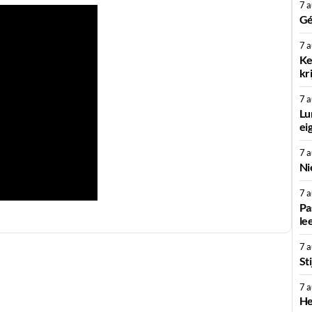
7 
Gé
7 
Ke
kr
7 
Lu
ei
7 
Ni
7 
Pa
le
7 
St
7 
He