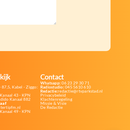
kijk
Contact
Whatsapp:
06 23 29 30 71
 87,5, Kabel - Ziggo:
Radiostudio:
045 5610 610
Redactie:
redactie@rtvparkstad.nl
Kanaal 43 - KPN
Privacybeleid
Odido Kanaal 882
Klachtenregeling
aaf
Missie & Visie
tertipfm.nl
De Redactie
 Kanaal 49 - KPN