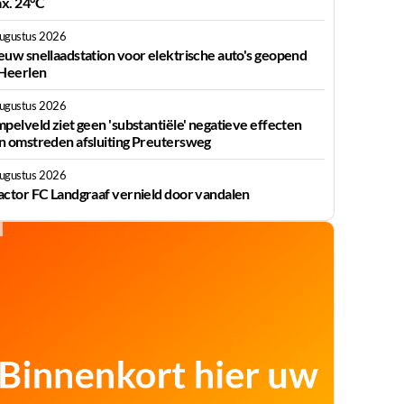
x. 24°C
augustus 2026
euw snellaadstation voor elektrische auto's geopend
 Heerlen
augustus 2026
mpelveld ziet geen 'substantiële' negatieve effecten
n omstreden afsluiting Preutersweg
augustus 2026
actor FC Landgraaf vernield door vandalen