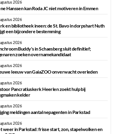
augustus 2026
ne Hanssen kan Roda JC niet motiveren in Emmen
augustus 2026
rk en bibliotheek ineen: de St. Bavo in dorpshart Nuth
ijgt een bijzondere bestemming
augustus 2026
nchroom Buddy's in Schaesberg sluit definitief;
genaren zoeken overnamekandidaat
augustus 2026
euwe leeuw van GaiaZOO onverwacht overleden
augustus 2026
stoor Pancratiuskerk Heerlen zoekt hulp bij
egmaken kelder
augustus 2026
ijging meldingen aantal nepagenten in Parkstad
augustus 2026
t weer in Parkstad: frisse start, zon, stapelwolken en