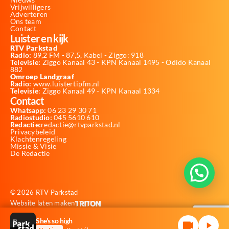
Vrijwilligers
Adverteren
Ons team
Contact
Luister en kijk
RTV Parkstad
Radio:
89,2 FM - 87,5, Kabel - Ziggo: 918
Televisie:
Ziggo Kanaal 43 - KPN Kanaal 1495 - Odido Kanaal
882
Omroep Landgraaf
Radio:
www.luistertipfm.nl
Televisie
: Ziggo Kanaal 49 - KPN Kanaal 1334
Contact
Whatsapp:
06 23 29 30 71
Radiostudio:
045 5610 610
Redactie:
redactie@rtvparkstad.nl
Privacybeleid
Klachtenregeling
Missie & Visie
De Redactie
© 2026 RTV Parkstad
Website laten maken
She's so high