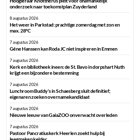
Hoogleraar Knottnerus pleit voor onafhankelijk
onderzoek naar toekomstplan Zuyderland
8 augustus 2026
Het weer in Parkstad: prachtige zomerdag met zon en
max. 28°C
7 augustus 2026
Géne Hanssen kan Roda JC niet inspireren in Emmen
7 augustus 2026
Kerk en bibliotheek ineen: de St. Bavo in dorpshart Nuth
krijgt een bijzondere bestemming
7 augustus 2026
Lunchroom Buddy's in Schaesberg sluit definitief;
eigenaren zoeken overnamekandidaat
7 augustus 2026
Nieuwe leeuw van GaiaZOO onverwacht overleden
7 augustus 2026
Pastoor Pancratiuskerk Heerlen zoekt hulp bij
leegmaken kelder