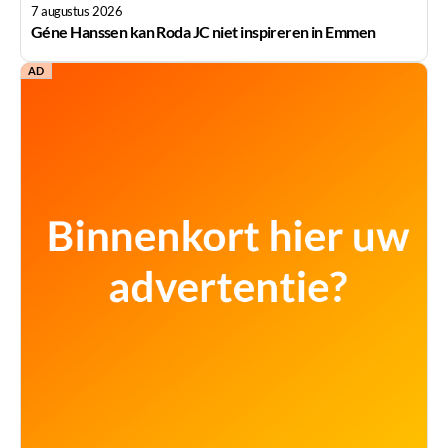
7 augustus 2026
Géne Hanssen kan Roda JC niet inspireren in Emmen
AD