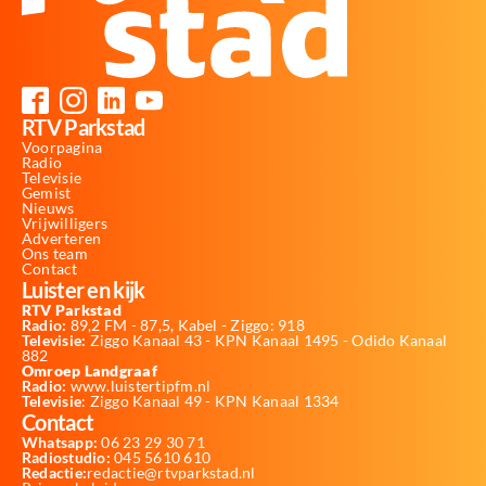
RTV Parkstad
Voorpagina
Radio
Televisie
Gemist
Nieuws
Vrijwilligers
Adverteren
Ons team
Contact
Luister en kijk
RTV Parkstad
Radio:
89,2 FM - 87,5, Kabel - Ziggo: 918
Televisie:
Ziggo Kanaal 43 - KPN Kanaal 1495 - Odido Kanaal
882
Omroep Landgraaf
Radio:
www.luistertipfm.nl
Televisie
: Ziggo Kanaal 49 - KPN Kanaal 1334
Contact
Whatsapp:
06 23 29 30 71
Radiostudio:
045 5610 610
Redactie:
redactie@rtvparkstad.nl