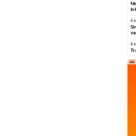
Ni
in
6 
Si
va
6 
Tr
AD