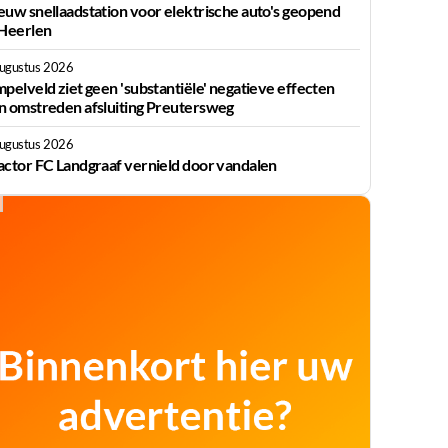
euw snellaadstation voor elektrische auto's geopend
 Heerlen
augustus 2026
mpelveld ziet geen 'substantiële' negatieve effecten
n omstreden afsluiting Preutersweg
augustus 2026
actor FC Landgraaf vernield door vandalen