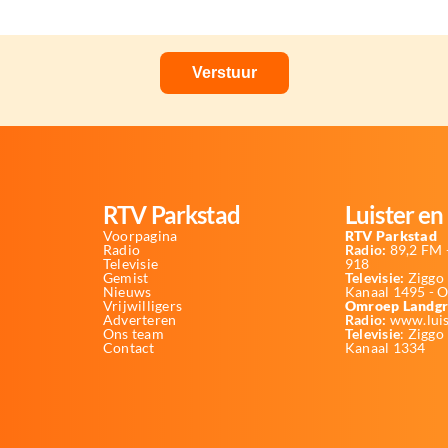
RTV Parkstad
Luister en 
Voorpagina
RTV Parkstad
Radio
Radio:
89,2 FM -
Televisie
918
Gemist
Televisie:
Ziggo 
Nieuws
Kanaal 1495 - 
Vrijwilligers
Omroep Landgr
Adverteren
Radio:
www.luis
Ons team
Televisie
: Ziggo
Contact
Kanaal 1334