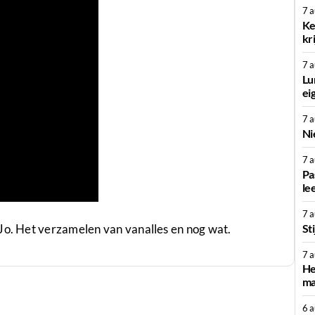
7 
Ke
kr
7 
Lu
ei
7 
Ni
7 
Pa
le
7 
St
Jo. Het verzamelen van vanalles en nog wat.
7 
He
ma
6 