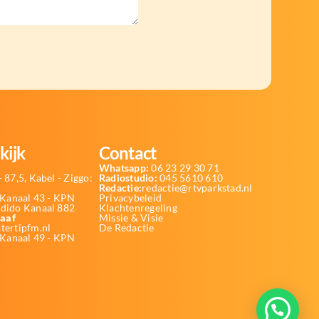
kijk
Contact
Whatsapp:
06 23 29 30 71
 87,5, Kabel - Ziggo:
Radiostudio:
045 5610 610
Redactie:
redactie@rtvparkstad.nl
Kanaal 43 - KPN
Privacybeleid
Odido Kanaal 882
Klachtenregeling
aaf
Missie & Visie
tertipfm.nl
De Redactie
 Kanaal 49 - KPN