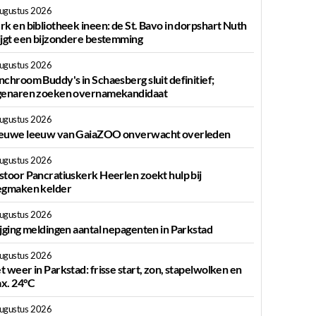
augustus 2026
rk en bibliotheek ineen: de St. Bavo in dorpshart Nuth
ijgt een bijzondere bestemming
augustus 2026
nchroom Buddy's in Schaesberg sluit definitief;
genaren zoeken overnamekandidaat
augustus 2026
euwe leeuw van GaiaZOO onverwacht overleden
augustus 2026
stoor Pancratiuskerk Heerlen zoekt hulp bij
egmaken kelder
augustus 2026
ijging meldingen aantal nepagenten in Parkstad
augustus 2026
t weer in Parkstad: frisse start, zon, stapelwolken en
x. 24°C
augustus 2026