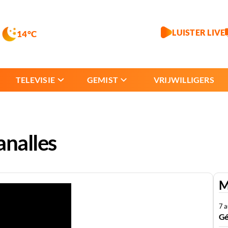
LUISTER LIVE
14°C
TELEVISIE
GEMIST
VRIJWILLIGERS
analles
M
7 
Gé