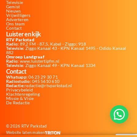
Televisie
Gemist
Nieuws
Vrijwilligers
Adverteren
Ons team
Contact
Luister en kijk
RTV Parkstad
Radio:
89,2 FM - 87,5, Kabel - Ziggo: 918
Televisie:
Ziggo Kanaal 43 - KPN Kanaal 1495 - Odido Kanaal
882
Omroep Landgraaf
Radio:
www.luistertipfm.nl
Televisie
: Ziggo Kanaal 49 - KPN Kanaal 1334
Contact
Whatsapp:
06 23 29 30 71
Radiostudio:
045 5610 610
Redactie:
redactie@rtvparkstad.nl
Privacybeleid
Klachtenregeling
Missie & Visie
De Redactie
© 2026 RTV Parkstad
Website laten maken