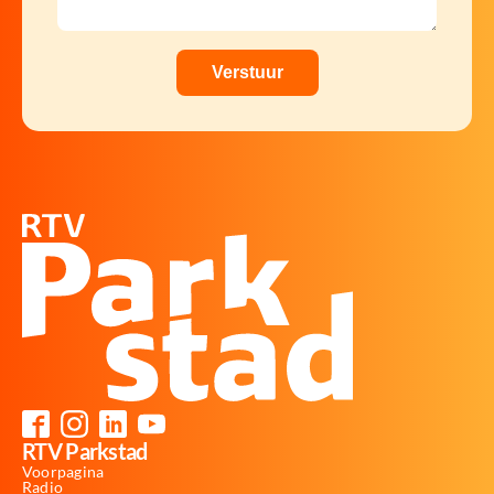
RTV Parkstad
Voorpagina
Radio