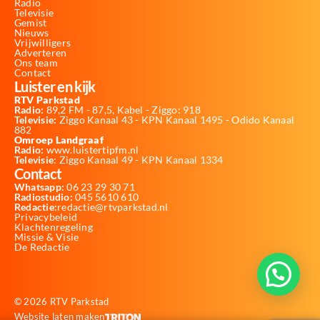
Radio
Televisie
Gemist
Nieuws
Vrijwilligers
Adverteren
Ons team
Contact
Luister en kijk
RTV Parkstad
Radio:
89,2 FM - 87,5, Kabel - Ziggo: 918
Televisie:
Ziggo Kanaal 43 - KPN Kanaal 1495 - Odido Kanaal
882
Omroep Landgraaf
Radio:
www.luistertipfm.nl
Televisie
: Ziggo Kanaal 49 - KPN Kanaal 1334
Contact
Whatsapp:
06 23 29 30 71
Radiostudio:
045 5610 610
Redactie:
redactie@rtvparkstad.nl
Privacybeleid
Klachtenregeling
Missie & Visie
De Redactie
© 2026 RTV Parkstad
Website laten maken