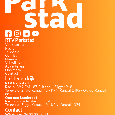
RTV Parkstad
Voorpagina
Radio
Televisie
Gemist
Nieuws
Vrijwilligers
Adverteren
Ons team
Contact
Luister en kijk
RTV Parkstad
Radio:
89,2 FM - 87,5, Kabel - Ziggo: 918
Televisie:
Ziggo Kanaal 43 - KPN Kanaal 1495 - Odido Kanaal
882
Omroep Landgraaf
Radio:
www.luistertipfm.nl
Televisie
: Ziggo Kanaal 49 - KPN Kanaal 1334
Contact
Whatsapp:
06 23 29 30 71