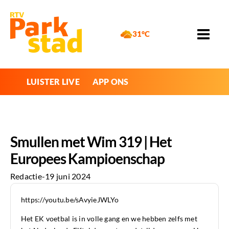
31°C
LUISTER LIVE
APP ONS
Smullen met Wim 319 | Het
Europees Kampioenschap
Redactie
-
19 juni 2024
https://youtu.be/sAvyieJWLYo
Het EK voetbal is in volle gang en we hebben zelfs met